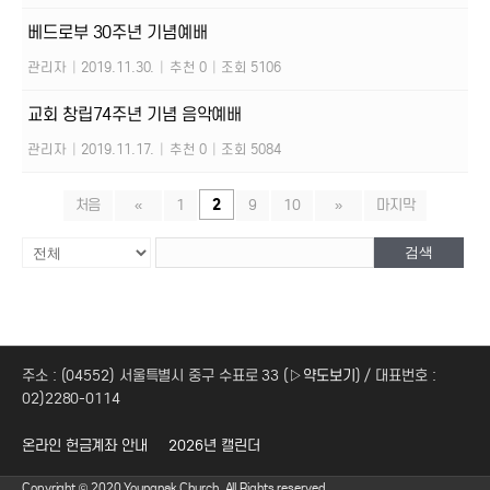
베드로부 30주년 기념예배
관리자
|
2019.11.30.
|
추천 0
|
조회 5106
교회 창립74주년 기념 음악예배
관리자
|
2019.11.17.
|
추천 0
|
조회 5084
처음
«
1
2
9
10
»
마지막
검색
주소 : (04552) 서울특별시 중구 수표로 33 (
▷약도보기
) / 대표번호 :
02)2280-0114
온라인 헌금계좌 안내
2026년 캘린더
Copyright © 2020 Youngnak Church. All Rights reserved.