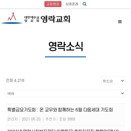
교회행정
상례혼례
영락소식
전체 4,218
특별금요기도회 : 온 교우와 함께하는 6월 다음세대 기도회
관리자
|
2021.06.20.
|
추천 0
|
조회 3868