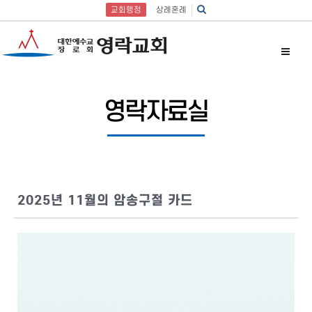
교회행정
상례혼례
영락자료실
2025년 11월의 암송구절 카드