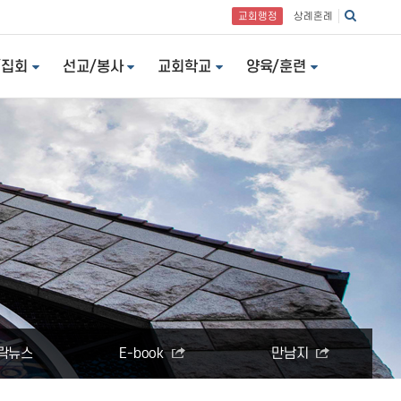
교회행정
상례혼례
/집회
선교/봉사
교회학교
양육/훈련
락뉴스
E-book
만남지