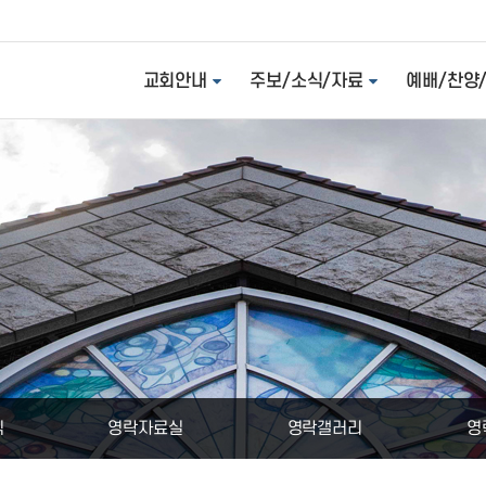
교회안내
주보/소식/자료
예배/찬양
식
영락자료실
영락갤러리
영