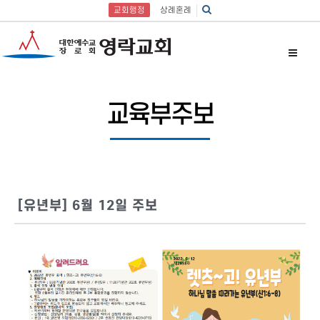
교회행정
상례혼례
교육부주보
[유년부] 6월 12일 주보