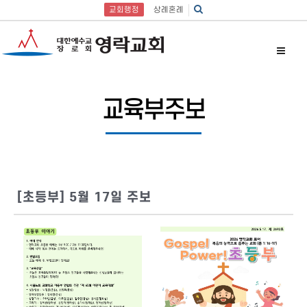
교회행정
상례혼례
교육부주보
[초등부] 5월 17일 주보