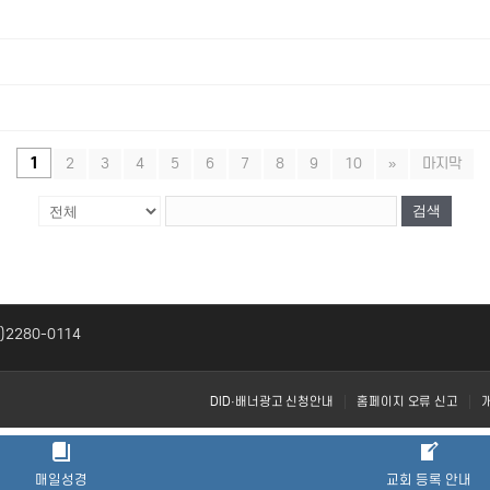
1
2
3
4
5
6
7
8
9
10
»
마지막
검색
2)2280-0114
DID·배너광고 신청안내
홈페이지 오류 신고
매일성경
교회 등록 안내