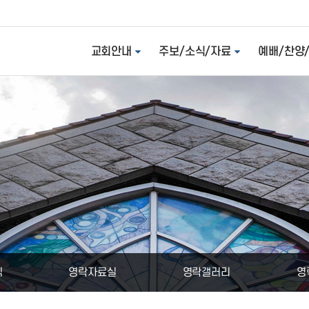
교회안내
주보/소식/자료
예배/찬양
식
영락자료실
영락갤러리
영