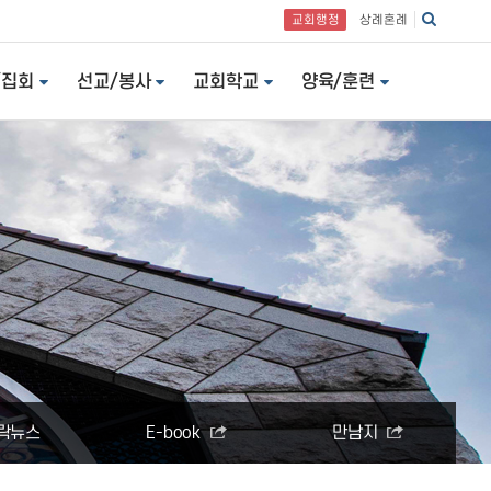
교회행정
상례혼례
/집회
선교/봉사
교회학교
양육/훈련
락뉴스
E-book
만남지