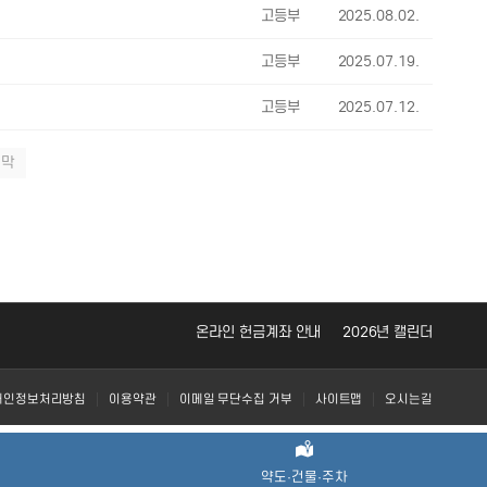
고등부
2025.08.02.
고등부
2025.07.19.
고등부
2025.07.12.
지막
온라인 헌금계좌 안내
2026년 캘린더
개인정보처리방침
이용약관
이메일 무단수집 거부
사이트맵
오시는길
약도·건물·주차