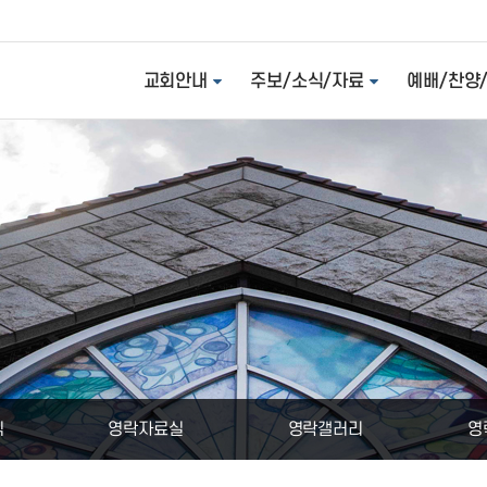
교회안내
주보/소식/자료
예배/찬양
식
영락자료실
영락갤러리
영