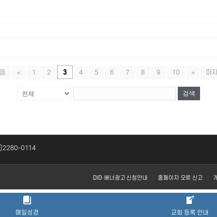
음
«
1
2
3
4
5
6
7
8
9
10
»
마
검색
2)2280-0114
DID·배너광고 신청안내
홈페이지 오류 신고
매일성경
교회 등록 안내