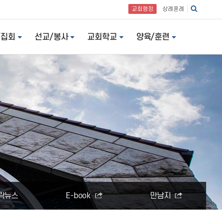
교회행정
상례혼례
/집회
선교/봉사
교회학교
양육/훈련
락뉴스
E-book
만남지