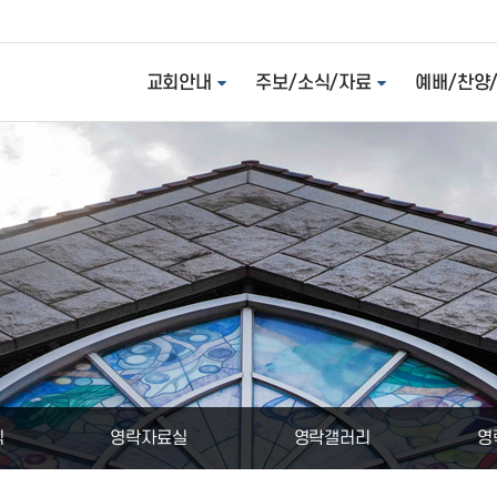
교회안내
주보/소식/자료
예배/찬양
식
영락자료실
영락갤러리
영