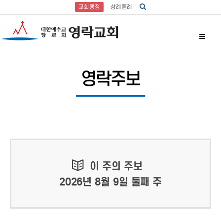
교회행정
상례혼례
영락주보
이 주의 주보
2026년 8월 9일 둘째 주