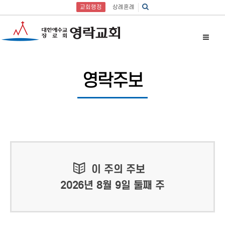
교회행정
상례혼례
영락주보
이 주의 주보
2026년 8월 9일 둘째 주