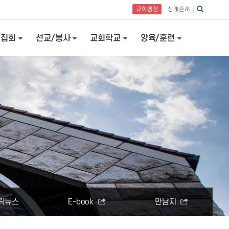
교회행정
상례혼례
/집회
선교/봉사
교회학교
양육/훈련
락뉴스
E-book
만남지