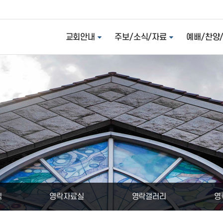
교회안내
주보/소식/자료
예배/찬양
식
영락자료실
영락갤러리
영