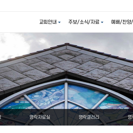
교회안내
주보/소식/자료
예배/찬양
식
영락자료실
영락갤러리
영