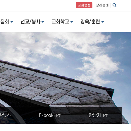
교회행정
상례혼례
/집회
선교/봉사
교회학교
양육/훈련
락뉴스
E-book
만남지