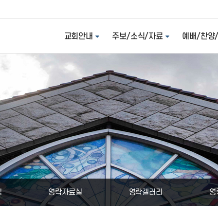
교회안내
주보/소식/자료
예배/찬양
식
영락자료실
영락갤러리
영