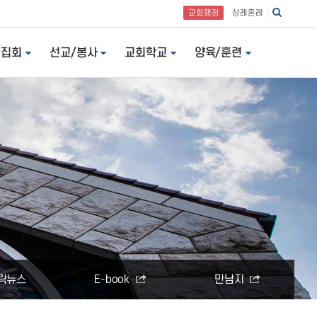
교회행정
상례혼례
/집회
선교/봉사
교회학교
양육/훈련
락뉴스
E-book
만남지