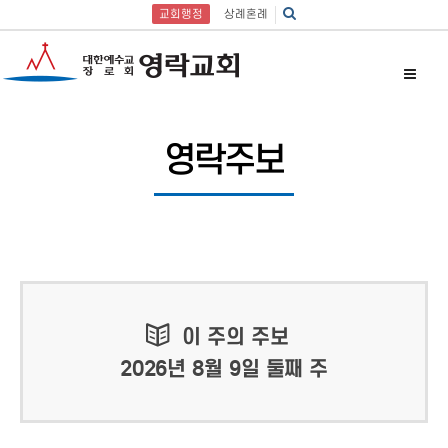
교회행정
상례혼례
영락주보
이 주의 주보
2026년 8월 9일 둘째 주