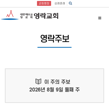
교회행정
상례혼례
영락주보
이 주의 주보
2026년 8월 9일 둘째 주