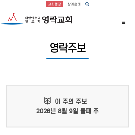
교회행정
상례혼례
영락주보
이 주의 주보
2026년 8월 9일 둘째 주