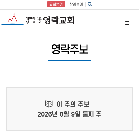
교회행정
상례혼례
영락주보
이 주의 주보
2026년 8월 9일 둘째 주