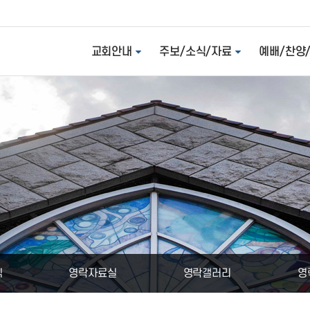
교회안내
주보/소식/자료
예배/찬양
식
영락자료실
영락갤러리
영