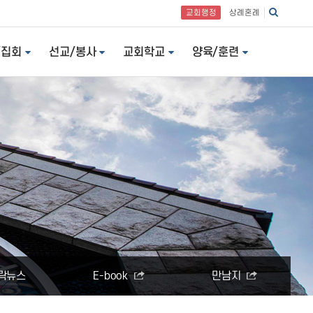
교회행정
상례혼례
/집회
선교/봉사
교회학교
양육/훈련
락뉴스
E-book
만남지