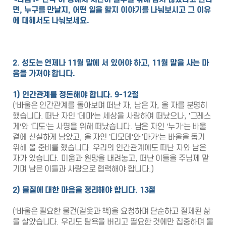
면
,
누구를 만날지
,
어떤 일을 할지 이야기를 나눠보시고 그 이유
에 대해서도 나눠보세요
.
2. 성도는 언제나
11
월 말에 서 있어야 하고
, 11
월 말을 사는 마
음을 가져야 합니다
.
1)
인간관계를 정돈해야 합니다
. 9-12
절
(‘바울은 인간관계를 돌아보며 떠난 자, 남은 자, 올 자를 분명히
했습니다. 떠난 자인 ’데마‘는 세상을 사랑하여 떠났으나, ’그레스
게‘와 ’디도‘는 사명을 위해 떠났습니다. 남은 자인 ’누가‘는 바울
곁에 신실하게 남았고, 올 자인 ’디모데‘와 ’마가‘는 바울을 돕기
위해 올 준비를 했습니다. 우리의 인간관계에도 떠난 자와 남은
자가 있습니다. 미움과 원망을 내려놓고, 떠난 이들을 주님께 맡
기며 남은 이들과 사랑으로 협력해야 합니다.)
2)
물질에 대한 마음을 정리해야 합니다
. 13
절
(‘바울은 필요한 물건(겉옷과 책)을 요청하며 단순하고 절제된 삶
을 살았습니다. 우리도 탐욕을 버리고 필요한 것에만 집중하며 물