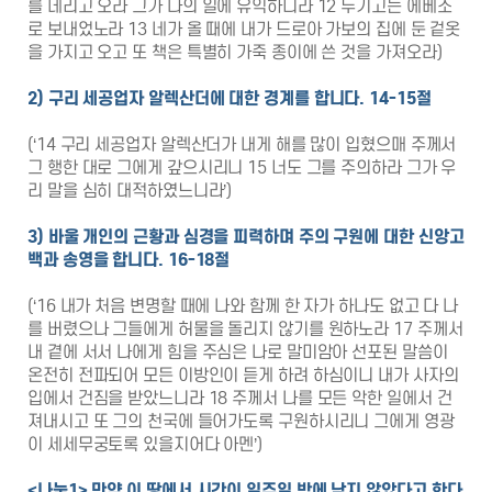
를 데리고 오라 그가 나의 일에 유익하니라 12 두기고는 에베소
로 보내었노라 13 네가 올 때에 내가 드로아 가보의 집에 둔 겉옷
을 가지고 오고 또 책은 특별히 가죽 종이에 쓴 것을 가져오라)
2)
구리 세공업자 알렉산더에 대한 경계를 합니다
. 14-15
절
(‘14 구리 세공업자 알렉산더가 내게 해를 많이 입혔으매 주께서
그 행한 대로 그에게 갚으시리니 15 너도 그를 주의하라 그가 우
리 말을 심히 대적하였느니라’)
3)
바울 개인의 근황과 심경을 피력하며 주의 구원에 대한 신앙고
백과 송영을 합니다
. 16-18
절
(‘16 내가 처음 변명할 때에 나와 함께 한 자가 하나도 없고 다 나
를 버렸으나 그들에게 허물을 돌리지 않기를 원하노라 17 주께서
내 곁에 서서 나에게 힘을 주심은 나로 말미암아 선포된 말씀이
온전히 전파되어 모든 이방인이 듣게 하려 하심이니 내가 사자의
입에서 건짐을 받았느니라 18 주께서 나를 모든 악한 일에서 건
져내시고 또 그의 천국에 들어가도록 구원하시리니 그에게 영광
이 세세무궁토록 있을지어다 아멘’)
<
나눔
1>
만약 이 땅에서 시간이 일주일 밖에 남지 않았다고 한다