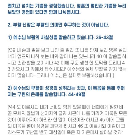
떨치고 넘치는 기쁨을 경험했습니다
.
영혼의 평안과 기쁨을 누려
보았던 경험이 있다면 함께 나눠봅시다
.
2.
부활 신앙은 부활의 의미만 추구하는 것이 아닙니다
.
1)
예수님 부활의 사실성을 말씀하고 있습니다
. 36-43
절
(‘39 내 손과 발을 보고 나인 줄 알라 또 나를 만져 보라 영은 살과
뼈가 없으되 너희 보는 바와 같이 나는 있느니라 40 이 말씀을 하
시고 손과 발을 보이시나 42 이에 구운 생선 한 토막을 드리니 4
3 받으사 그 앞에서 잡수시더라’ 예수님의 실제 부활을 믿지 않는
이가 많습니다. 그러나 예수님은 실제로 부활하셨습니다.)
2)
예수님의 부활이 성경의 성취라는 것과
,
이 복음을 통해 주어
지는 구원의 은혜를 말씀합니다
. 44-49
절
(‘44 또 이르시되 내가 너희와 함께 있을 때에 너희에게 말한 바
곧 모세의 율법과 선지자의 글과 시편에 나를 가리켜 기록된 모든
것이 이루어져야 하리라 한 말이 이것이라 하시고 45 이에 그들
의 마음을 열어 성경을 깨닫게 하시고 46 또 이르시되 이같이 그
리스도가 고난을 받고 제삼일에 죽은 자 가운데서 살아날 것과’