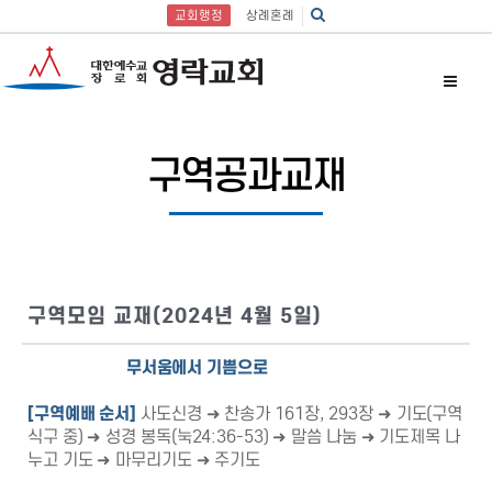
교회행정
상례혼례
구역공과교재
구역모임 교재(2024년 4월 5일)
무서움에서 기쁨으로
[
구역예배 순서
]
사도신경 ➜ 찬송가 161장, 293장 ➜ 기도(구역
식구 중) ➜ 성경 봉독(눅24:36-53) ➜ 말씀 나눔 ➜ 기도제목 나
누고 기도 ➜ 마무리기도 ➜ 주기도