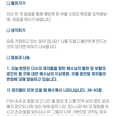
❑
들어가기
지난 한 주 말씀을 통해 깨닫게 된 부활 신앙의 특징을 요약해보
며, 마음을 여시기 바랍니다.
❑
생각하기
요즘 걱정하고 있는 일이 있나요? 나를 두렵고 불안하게 만드는
것이 있다면 이야기 나눠봅시다.
❑
말씀과 나눔
1.
오늘 본문은 다수의 제자들을 향한 예수님의 출현 및 부활의
증인이 될 것에 대한 예수님의 지상명령
,
이를 증언할 제자들의
변화에 대해 말씀하고 있습니다
.
1)
제자들이 모여 있을 때 예수께서 나타나십니다
. 36-43
절
(‘39 내 손과 발을 보고 나인 줄 알라 또 나를 만져 보라 영은 살과
뼈가 없으되 너희 보는 바와 같이 나는 있느니라 40 이 말씀을 하
시고 손과 발을 보이시나 41 그들이 너무 기쁘므로 아직도 믿지