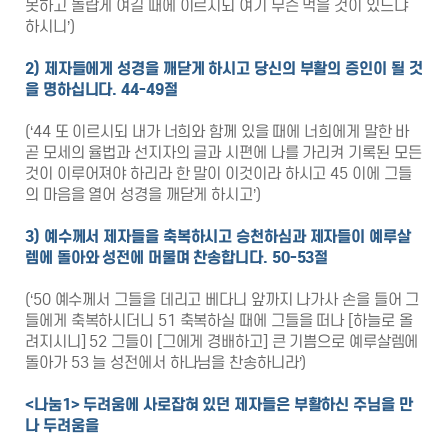
못하고 놀랍게 여길 때에 이르시되 여기 무슨 먹을 것이 있느냐
하시니’)
2)
제자들에게 성경을 깨닫게 하시고 당신의 부활의 증인이 될 것
을 명하십니다
. 44-49
절
(‘44 또 이르시되 내가 너희와 함께 있을 때에 너희에게 말한 바
곧 모세의 율법과 선지자의 글과 시편에 나를 가리켜 기록된 모든
것이 이루어져야 하리라 한 말이 이것이라 하시고 45 이에 그들
의 마음을 열어 성경을 깨닫게 하시고’)
3)
예수께서 제자들을 축복하시고 승천하심과 제자들이 예루살
렘에 돌아와 성전에 머물며 찬송합니다
. 50-53
절
(‘50 예수께서 그들을 데리고 베다니 앞까지 나가사 손을 들어 그
들에게 축복하시더니 51 축복하실 때에 그들을 떠나 [하늘로 올
려지시니] 52 그들이 [그에게 경배하고] 큰 기쁨으로 예루살렘에
돌아가 53 늘 성전에서 하나님을 찬송하니라’)
<
나눔
1>
두려움에 사로잡혀 있던 제자들은 부활하신 주님을 만
나 두려움을