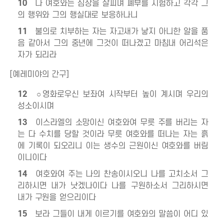
10
나 여호와는 심장을 살피며 폐부를 시험하고 각각 그
의 행위와 그의 행실대로 보응하나니
11
불의로 치부하는 자는 자고새가 낳지 아니한 알을 품
음 같아서 그의 중년에 그것이 떠나겠고 마침내 어리석은
자가 되리라
[예레미야의 간구]
12
○영화로우신 보좌여 시작부터 높이 계시며 우리의
성소이시며
13
이스라엘의 소망이신 여호와여 무릇 주를 버리는 자
는 다 수치를 당할 것이라 무릇 여호와를 떠나는 자는 흙
에 기록이 되오리니 이는 생수의 근원이신 여호와를 버림
이니이다
14
여호와여 주는 나의 찬송이시오니 나를 고치소서 그
리하시면 내가 낫겠나이다 나를 구원하소서 그리하시면
내가 구원을 얻으리이다
15
보라 그들이 내게 이르기를 여호와의 말씀이 어디 있