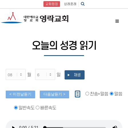
교회행정
상례혼례
오늘의 성경 읽기
월
일
재생
찬송+말씀
말씀
일반속도
빠른속도