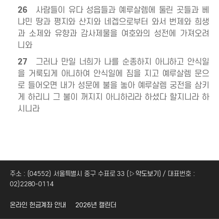
26
사람들이 유다 성읍들과 예루살렘에 둘린 곳들과 베
냐민 땅과 평지와 산지와 네겝으로부터 와서 번제와 희생
과 소제와 유향과 감사제물을 여호와의 성전에 가져오려
니와
27
그러나 만일 너희가 나를 순종하지 아니하고 안식일
을 거룩되게 아니하여 안식일에 짐을 지고 예루살렘 문으
로 들어오면 내가 성문에 불을 놓아 예루살렘 궁전을 삼키
게 하리니 그 불이 꺼지지 아니하리라 하셨다 할지니라 하
시니라
주소 : (04552) 서울특별시 중구 수표로 33 (
▷약도보기
) / 대표번호 :
02)2280-0114
온라인 헌금계좌 안내
2026년 캘린더