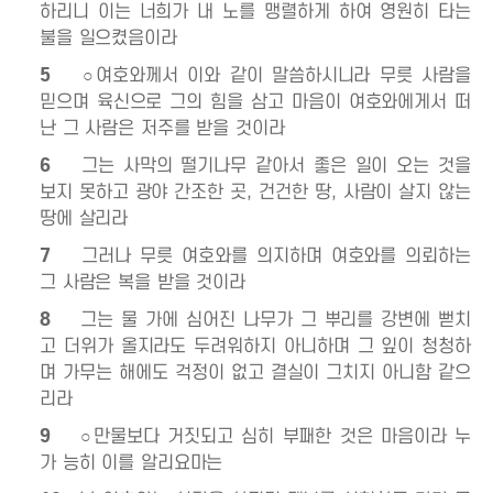
하리니 이는 너희가 내 노를 맹렬하게 하여 영원히 타는
불을 일으켰음이라
5
○여호와께서 이와 같이 말씀하시니라 무릇 사람을
믿으며 육신으로 그의 힘을 삼고 마음이 여호와에게서 떠
난 그 사람은 저주를 받을 것이라
6
그는 사막의 떨기나무 같아서 좋은 일이 오는 것을
보지 못하고 광야 간조한 곳, 건건한 땅, 사람이 살지 않는
땅에 살리라
7
그러나 무릇 여호와를 의지하며 여호와를 의뢰하는
그 사람은 복을 받을 것이라
8
그는 물 가에 심어진 나무가 그 뿌리를 강변에 뻗치
고 더위가 올지라도 두려워하지 아니하며 그 잎이 청청하
며 가무는 해에도 걱정이 없고 결실이 그치지 아니함 같으
리라
9
○만물보다 거짓되고 심히 부패한 것은 마음이라 누
가 능히 이를 알리요마는