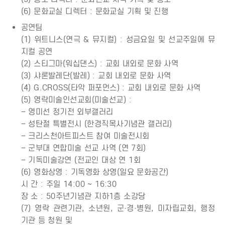
(6) 문화교실 디렉터 : 문화교실 기획 및 진행
공연팀
(1) 위트니스(연극 & 뮤지컬) : 성금요일 및 선교주일에 뮤
지컬 공연
(2) 스티그마(워십댄스) : 교회 내외로 문화 사역
(3) 샤론발레단(발레) : 교회 내외로 문화 사역
(4) G.CROSS(타악 퍼포먼스) : 교회 내외로 문화 사역
(5) 영락미술인선교회(미술선교) :
– 영미선 정기전 외부갤러리
– 성탄절 특별전시 (한경직목사기념관 갤러리)
– 크리스천아트피스트 참여 미술전시회
– 군부대 연합미술 선교 사역 (연 7회)
– 기독미술강연 (전교인 대상 연 1회
(6) 영화상영 : 기독영화 상영(일요 문화공간)
시 간 : 주일 14:00 ~ 16:30
장 소 : 50주년기념관 지하1층 소강당
(7) 영락 관련기관, 소년원, 군·경·병원, 미자립교회, 행정
기관 등 청원 및