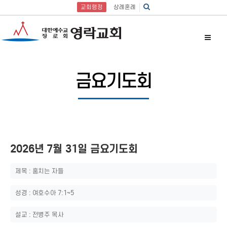
교회행정
상례혼례
금요기도회
2026년 7월 31일 금요기도회
제목 : 훔치는 자들
성경 : 여호수아 7:1~5
설교 : 전병주 목사