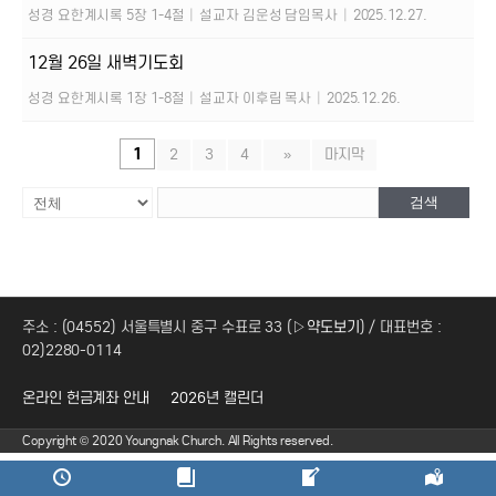
성경 요한계시록 5장 1-4절
|
설교자 김운성 담임목사
|
2025.12.27.
12월 26일 새벽기도회
성경 요한계시록 1장 1-8절
|
설교자 이후림 목사
|
2025.12.26.
1
2
3
4
»
마지막
검색
주소 : (04552) 서울특별시 중구 수표로 33 (
▷약도보기
) / 대표번호 :
02)2280-0114
온라인 헌금계좌 안내
2026년 캘린더
Copyright © 2020 Youngnak Church. All Rights reserved.