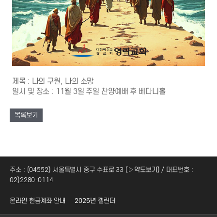
제목 : 나의 구원, 나의 소망
일시 및 장소 : 11월 3일 주일 찬양예배 후 베다니홀
목록보기
주소 : (04552) 서울특별시 중구 수표로 33 (
▷약도보기
) / 대표번호 :
02)2280-0114
온라인 헌금계좌 안내
2026년 캘린더