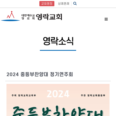
교회행정
상례혼례
영락소식
2024 중등부찬양대 정기연주회