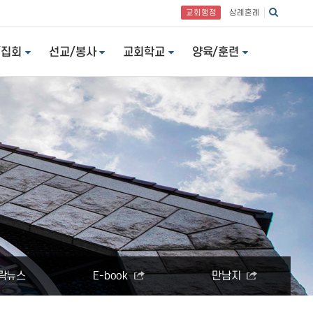
교회행정
상례혼례
/집회
선교/봉사
교회학교
양육/훈련
락뉴스
E-book
만남지