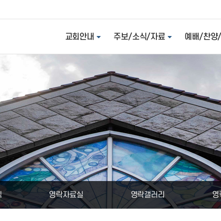
교회안내
주보/소식/자료
예배/찬양
식
영락자료실
영락갤러리
영