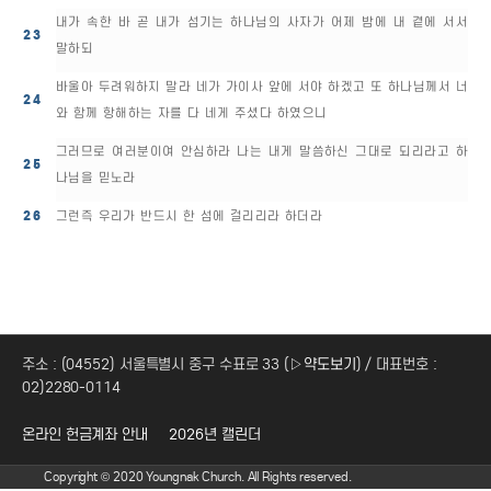
내가 속한 바 곧 내가 섬기는 하나님의 사자가 어제 밤에 내 곁에 서서
23
말하되
바울아 두려워하지 말라 네가 가이사 앞에 서야 하겠고 또 하나님께서 너
24
와 함께 항해하는 자를 다 네게 주셨다 하였으니
그러므로 여러분이여 안심하라 나는 내게 말씀하신 그대로 되리라고 하
25
나님을 믿노라
26
그런즉 우리가 반드시 한 섬에 걸리리라 하더라
주소 : (04552) 서울특별시 중구 수표로 33 (
▷약도보기
) / 대표번호 :
02)2280-0114
온라인 헌금계좌 안내
2026년 캘린더
Copyright © 2020 Youngnak Church. All Rights reserved.