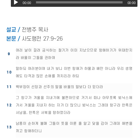
00:00
00:00
설교 /
전병주 목사
본문 /
사도행전 27:9~26
여러 날이 걸려 금식하는 절기가 이미 지났으므로 항해하기가 위태한지
9
라 바울이 그들을 권하여
말하되 여러분이여 내가 보니 이번 항해가 하물과 배만 아니라 우리 생명
10
에도 타격과 많은 손해를 끼치리라 하되
11
백부장이 선장과 선주의 말을 바울의 말보다 더 믿더라
그 항구가 겨울을 지내기에 불편하므로 거기서 떠나 아무쪼록 뵈닉스에
12
가서 겨울을 지내자 하는 자가 더 많으니 뵈닉스는 그레데 항구라 한쪽은
서남을, 한쪽은 서북을 향하였더라
남풍이 순하게 불매 그들이 뜻을 이룬 줄 알고 닻을 감아 그레데 해변을
13
끼고 항해하더니