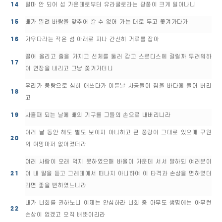
14
얼마 안 되어 섬 가운데로부터 유라굴로라는 광풍이 크게 일어나니
15
배가 밀려 바람을 맞추어 갈 수 없어 가는 대로 두고 쫓겨가다가
16
가우다라는 작은 섬 아래로 지나 간신히 거루를 잡아
끌어 올리고 줄을 가지고 선체를 둘러 감고 스르디스에 걸릴까 두려워하
17
여 연장을 내리고 그냥 쫓겨가더니
우리가 풍랑으로 심히 애쓰다가 이튿날 사공들이 짐을 바다에 풀어 버리
18
고
19
사흘째 되는 날에 배의 기구를 그들의 손으로 내버리니라
여러 날 동안 해도 별도 보이지 아니하고 큰 풍랑이 그대로 있으매 구원
20
의 여망마저 없어졌더라
여러 사람이 오래 먹지 못하였으매 바울이 가운데 서서 말하되 여러분이
21
여 내 말을 듣고 그레데에서 떠나지 아니하여 이 타격과 손상을 면하였더
라면 좋을 뻔하였느니라
내가 너희를 권하노니 이제는 안심하라 너희 중 아무도 생명에는 아무런
22
손상이 없겠고 오직 배뿐이리라