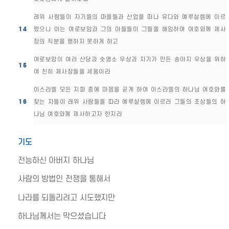
레위 사람들이 자기들의 마을들과 산업을 떠나 유다와 예루살렘에 이르
14
렀으니 이는 여로보암과 그의 아들들이 그들을 해임하여 여호와께 제사
장의 직분을 행하지 못하게 하고
여로보암이 여러 산당과 숫염소 우상과 자기가 만든 송아지 우상을 위하
15
여 친히 제사장들을 세움이라
이스라엘 모든 지파 중에 마음을 굳게 하여 이스라엘의 하나님 여호와를
16
찾는 자들이 레위 사람들을 따라 예루살렘에 이르러 그들의 조상들의 하
나님 여호와께 제사하고자 한지라
기도
전능하신 아버지 하나님
사람의 방법인 전쟁을 통해서
나라를 되돌리려고 시도했지만
하나님께서는 막으셨습니다