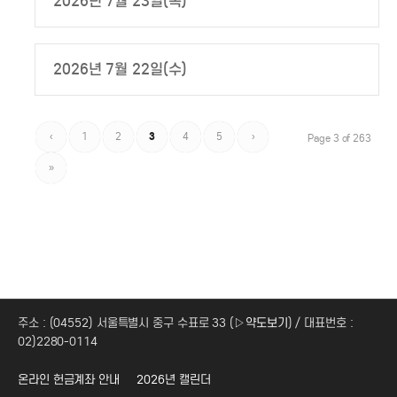
2026년 7월 23일(목)
2026년 7월 22일(수)
‹
1
2
3
4
5
›
Page 3 of 263
»
주소 : (04552) 서울특별시 중구 수표로 33 (
▷약도보기
) / 대표번호 :
02)2280-0114
온라인 헌금계좌 안내
2026년 캘린더