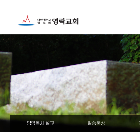
담임목사 설교
말씀묵상