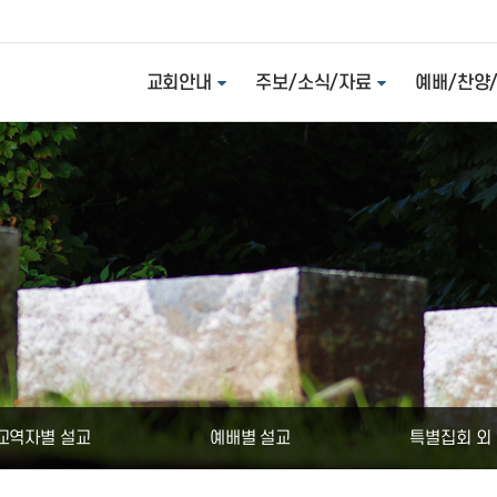
교회안내
주보/소식/자료
예배/찬양
교역자별 설교
예배별 설교
특별집회 외