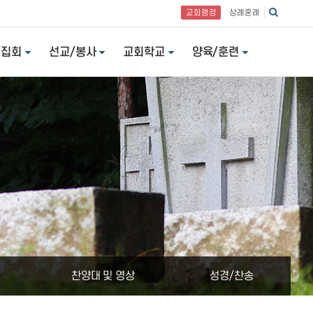
교회행정
상례혼례
/집회
선교/봉사
교회학교
양육/훈련
찬양대 및 영상
성경/찬송