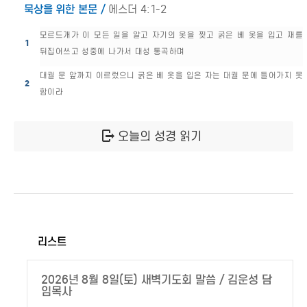
묵상을 위한 본문 /
에스더 4:1-2
모르드개가 이 모든 일을 알고 자기의 옷을 찢고 굵은 베 옷을 입고 재를
1
뒤집어쓰고 성중에 나가서 대성 통곡하며
대궐 문 앞까지 이르렀으니 굵은 베 옷을 입은 자는 대궐 문에 들어가지 못
2
함이라
오늘의 성경 읽기
리스트
2026년 8월 8일(토) 새벽기도회 말씀 / 김운성 담
임목사