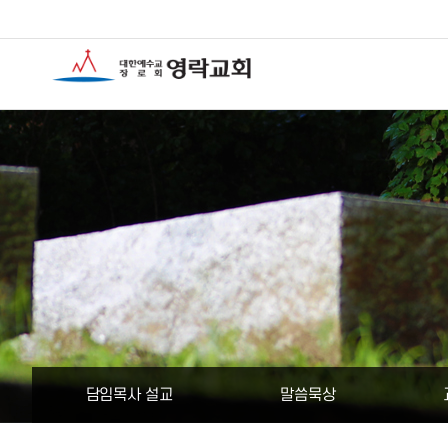
담임목사 설교
말씀묵상