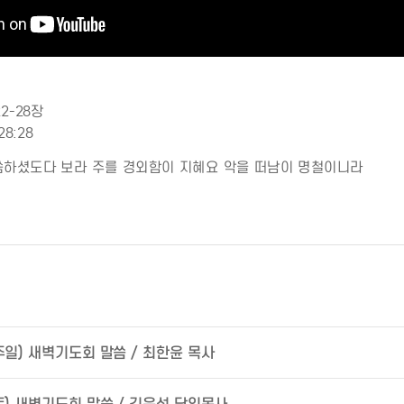
2-28장
8:28
씀하셨도다 보라 주를 경외함이 지혜요 악을 떠남이 명철이니라
(주일) 새벽기도회 말씀 / 최한윤 목사