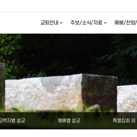
교회안내
주보/소식/자료
예배/찬양
교역자별 설교
예배별 설교
특별집회 외