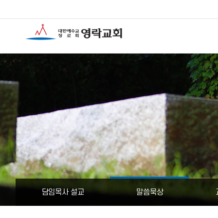
담임목사 설교
말씀묵상