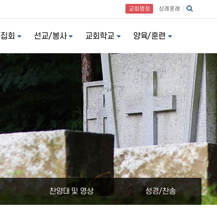
교회행정
상례혼례
/집회
선교/봉사
교회학교
양육/훈련
찬양대 및 영상
성경/찬송