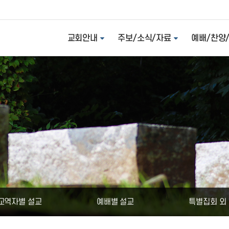
교회안내
주보/소식/자료
예배/찬양
교역자별 설교
예배별 설교
특별집회 외