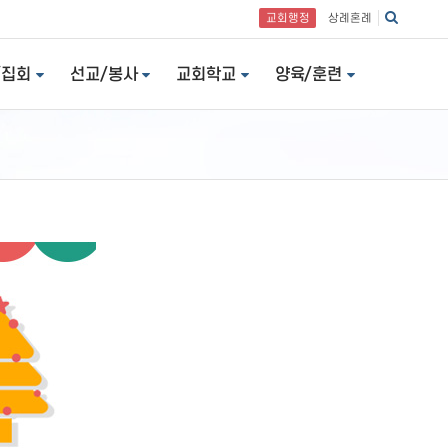
교회행정
상례혼례
/집회
선교/봉사
교회학교
양육/훈련