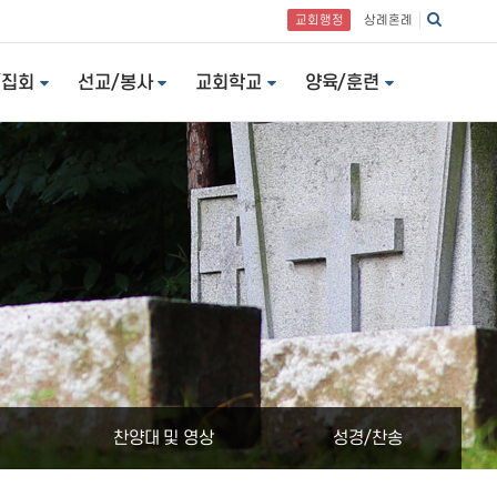
교회행정
상례혼례
/집회
선교/봉사
교회학교
양육/훈련
찬양대 및 영상
성경/찬송