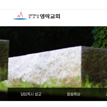
담임목사 설교
말씀묵상