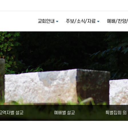
교회안내
주보/소식/자료
예배/찬양
교역자별 설교
예배별 설교
특별집회 외