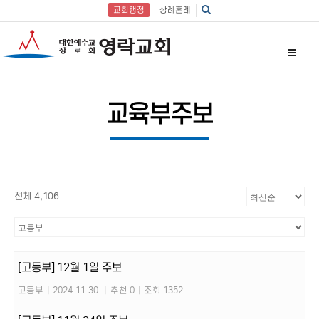
교회행정
상례혼례
교육부주보
전체 4,106
[고등부] 12월 1일 주보
고등부
|
2024.11.30.
|
추천 0
|
조회 1352