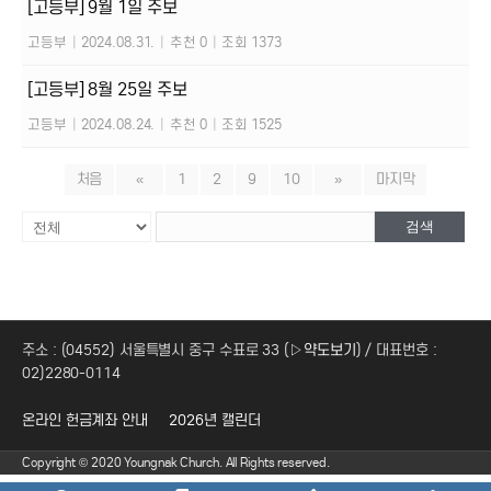
[고등부] 9월 1일 주보
고등부
|
2024.08.31.
|
추천 0
|
조회 1373
[고등부] 8월 25일 주보
고등부
|
2024.08.24.
|
추천 0
|
조회 1525
처음
«
1
2
9
10
»
마지막
검색
주소 : (04552) 서울특별시 중구 수표로 33 (
▷약도보기
) / 대표번호 :
02)2280-0114
온라인 헌금계좌 안내
2026년 캘린더
Copyright © 2020 Youngnak Church. All Rights reserved.